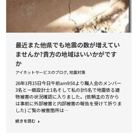
最近また他県でも地震の数が増えてい
ませんか?貴方の地域はいいかがです
か
アイネットサービスのブログ
,
地震対策
26年3月15日今日午前am9:50より職人会のメンバー
3名と一級設計士1名そして私の計5名で地震依る建
物被害の状況確認に入りました。(依頼主の方から
は事前に外部被害と内部被害の報告を受けて折りま
した) ご覧の被害箇所は…
続きを読む