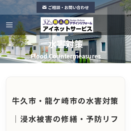
ご相談・お問い合わせ
水害対策
You are here:
Flood Countermeasures
牛久市・龍ケ崎市の水害対策
｜浸水被害の修繕・予防リフ