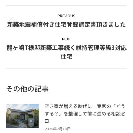
Post
PREVIOUS
navigation
新築地震補償付き住宅登録認定書頂きました
Previous
post:
NEXT
龍ヶ崎T様邸新築工事続く維持管理等級3対応
Next
住宅
post:
その他の記事
空き家が増える時代に 実家の「どう
する？」を整理して前に進める相談窓
口
2026年2月18日