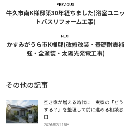
PREVIOUS
navigation
牛久市南K様邸築30年経ちました(浴室ユニッ
Previous
トバスリフォーム工事)
post:
NEXT
かすみがうら市K様邸(改修改装・基礎耐震補
Next
強・全塗装・太陽光発電工事)
post:
その他の記事
空き家が増える時代に 実家の「どう
する？」を整理して前に進める相談窓
口
2026年2月18日