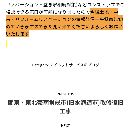
リノベーション・空き家相続対策)などワンストップでご
相談できる窓口が可能になりましたので
今後土地・中
古
・リフォームリノベーションの情報発信一生懸命に勤
めていきますのでまた見に来てくださいよろしくお願い
いたします
Category:
アイネットサービスのブログ
Post
PREVIOUS
navigation
関東・東北豪雨常総市(旧水海道市)改修復旧
Previous
工事
post:
NEXT