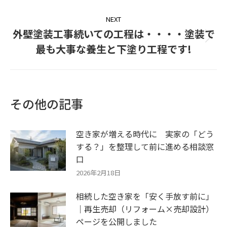
NEXT
外壁塗装工事続いての工程は・・・・塗装で
Next
最も大事な養生と下塗り工程です!
post:
その他の記事
空き家が増える時代に 実家の「どう
する？」を整理して前に進める相談窓
口
2026年2月18日
相続した空き家を「安く手放す前に」
｜再生売却（リフォーム×売却設計）
ページを公開しました