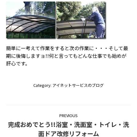
簡単にー考えて作業をすると次の作業に・・・そして最
期に後悔しますョ!!何と言ってもどんな仕事でも始めが
肝心です。
Category:
アイネットサービスのブログ
Post
PREVIOUS
navigation
完成おめでとう!!浴室・洗面室・トイレ・洗
Previous
面ドア改修リフォーム
post: