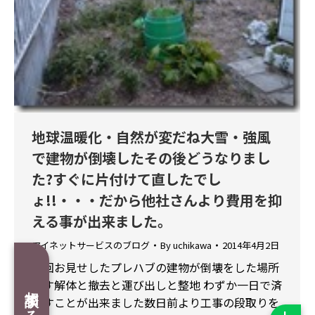
地球温暖化・自然が変だね大雪・強風
で建物が倒壊したその後どうなりまし
た?すぐに片付けて直したでし
ょ!!・・・だから他社さんより費用を抑
える事が出来ました。
アイネットサービスのブログ
By
uchikawa
2014年4月2日
前回お見せしたプレハブの建物が倒壊をした場所
です解体と撤去と運び出しと整地 わずか一日で済
相談する
ますことが出来ました数日前より工事の段取りを