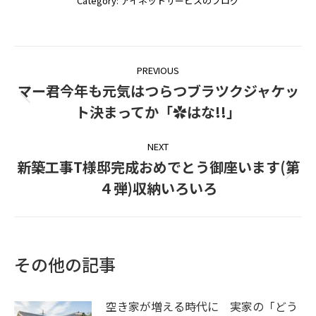
Category:
アイネットサービスのブログ
Post
PREVIOUS
navigation
マー君今年も元気はつらつブラツクジャケッ
Previous
ト決まってか「✿はな!!」
post:
NEXT
新築工事T様邸完成おめでとう御座います(第
Next
４弾)収納いろいろ
post:
その他の記事
空き家が増える時代に 実家の「どう